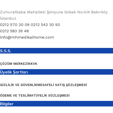
Zuhuratbaba Mahallesi Şenyuva Sokak No:4/A Bakırköy
İstanbul
0212 570 20 09 0212 542 30 93
0212 583 39 48
info@mhmedikalhome.com
S.S.S.
ÇÖZÜM MERKEZI
KKVK
Üyelik Şartları
GIZLILIK VE GÜVENLIK
MESAFELI SATIŞ ŞÖZLEŞMESI
ÖDEME VE TESLIMAT
ÜYELIK SÖZLEŞMESI
Bilgiler