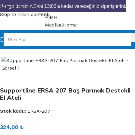
 kargo ücretsiz.
Saat 13:00'a kadar vereceğiniz siparişleriniz ay
Skip to navigation
Skip to main content
Ana Sayfa
Ortopedik Ürünler
Bedensiz Grup
Supportline ERSA-207 Baş Parmak Destekli
El Ateli
Stok kodu:
ERSA-207
324,00
₺