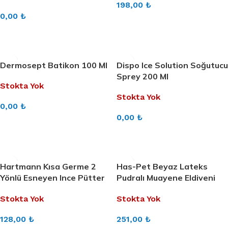
198,00
₺
0,00
₺
DEVAMINI OKU
DEVAMINI OKU
Dermosept Batikon 100 Ml
Dispo Ice Solution Soğutucu
Sprey 200 Ml
Stokta Yok
Stokta Yok
0,00
₺
0,00
₺
DEVAMINI OKU
DEVAMINI OKU
Hartmann Kısa Germe 2
Has-Pet Beyaz Lateks
Yönlü Esneyen Ince Pütter
Pudralı Muayene Eldiveni
Flex Kompresyon Bandajı
Medium – 3 X 100’Lü
Stokta Yok
Stokta Yok
128,00
₺
251,00
₺