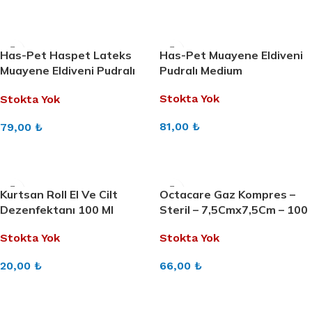
DEVAMINI OKU
DEVAMINI OKU
Has-Pet Haspet Lateks
Has-Pet Muayene Eldiveni
Muayene Eldiveni Pudralı
Pudralı Medium
Beyaz M Beden 100 Adet
Stokta Yok
Stokta Yok
81,00
₺
79,00
₺
DEVAMINI OKU
DEVAMINI OKU
Kurtsan Roll El Ve Cilt
Octacare Gaz Kompres –
Dezenfektanı 100 Ml
Steril – 7,5Cmx7,5Cm – 100
Lü Kutu
Stokta Yok
Stokta Yok
20,00
₺
66,00
₺
DEVAMINI OKU
DEVAMINI OKU