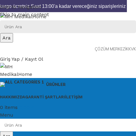
argo ücretsiz.
Saat 13:00'a kadar vereceğiniz siparişleriniz aynı
Skip to navigation
Skip to main content
Ara
ÇÖZÜM MERKEZI
KKVK
Giriş Yap / Kayıt Ol
ÜRÜNLER
HAKKIMIZDA
GARANTI ŞARTLARI
İLETIŞIM
0
items
0,00
₺
Menu