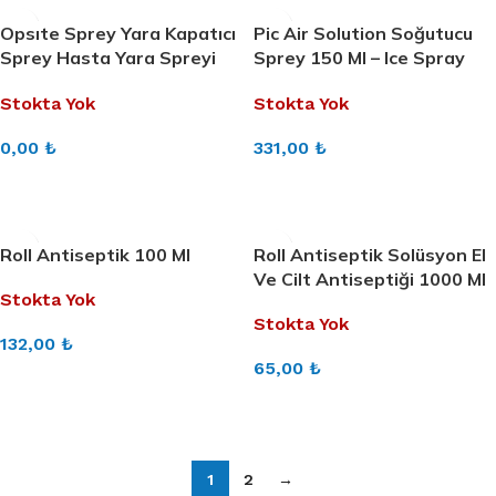
Opsıte Sprey Yara Kapatıcı
Pic Air Solution Soğutucu
Sprey Hasta Yara Spreyi
Sprey 150 Ml – Ice Spray
100 Ml Suya Dayanıklı
150 Ml 1 Adet
Stokta Yok
Stokta Yok
Sprey Sargı
0,00
₺
331,00
₺
DEVAMINI OKU
DEVAMINI OKU
Roll Antiseptik 100 Ml
Roll Antiseptik Solüsyon El
Ve Cilt Antiseptiği 1000 Ml
Stokta Yok
Stokta Yok
132,00
₺
65,00
₺
DEVAMINI OKU
DEVAMINI OKU
1
2
→