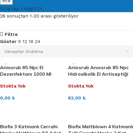
Ara
Giriş Yap / Kayıt Ol
26 sonuçtan 1-20 arası gösteriliyor
Filtre
Göster
9
12
18
24
Aniosrub 85 Npc El
Aniosrub Anıosrub 85 Npc
Dezenfektanı 1000 Ml
Hidroalkolik El Antiseptiği
1Lt
Stokta Yok
Stokta Yok
0,00
₺
62,00
₺
DEVAMINI OKU
DEVAMINI OKU
Biofix 3 Katmanlı Cerrahi
Biofix Meltblown 4 Katmanlı