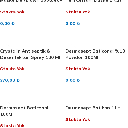
Maske Meltblown 50 Adet –
Telli Cerrahi Maske 2 Kat
2 Kutu
Daha Fazla Koruma (150
Stokta Yok
Stokta Yok
Adet) 3 Paket 50’Li
0,00
₺
0,00
₺
DEVAMINI OKU
DEVAMINI OKU
Crystalin Antiseptik &
Dermosept Baticonal %10
Dezenfektan Sprey 100 Ml
Povidon 100Ml
Stokta Yok
Stokta Yok
370,00
₺
0,00
₺
DEVAMINI OKU
DEVAMINI OKU
Dermosept Baticonol
Dermosept Batikon 1 Lt
100Ml
Stokta Yok
Stokta Yok