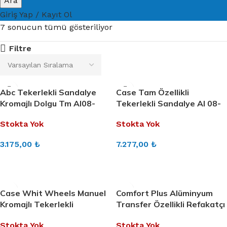
Ara
Giriş Yap / Kayıt Ol
7 sonucun tümü gösteriliyor
Filtre
Abc Tekerlekli Sandalye
Case Tam Özellikli
Kromajlı Dolgu Tm Al08-
Tekerlekli Sandalye Al 08-
01K(Bd)
05 A
Stokta Yok
Stokta Yok
3.175,00
₺
7.277,00
₺
DEVAMINI OKU
DEVAMINI OKU
Case Whit Wheels Manuel
Comfort Plus Alüminyum
Kromajlı Tekerlekli
Transfer Özellikli Refakatçı
Sandalye
Frenli Hafif Tekerlekli
Stokta Yok
Stokta Yok
Sandalye