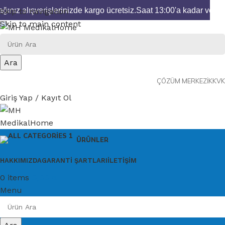
ınız alışverişlerinizde kargo ücretsiz.
Saat 13:00'a kadar verece
Skip to navigation
Skip to main content
Ara
ÇÖZÜM MERKEZI
KKVK
Giriş Yap / Kayıt Ol
ÜRÜNLER
HAKKIMIZDA
GARANTI ŞARTLARI
İLETIŞIM
0
items
0,00
₺
Menu