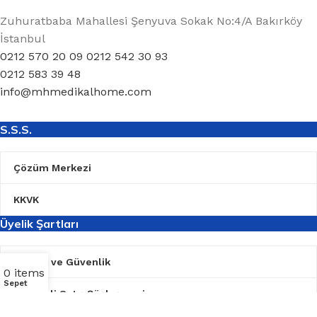
Zuhuratbaba Mahallesi Şenyuva Sokak No:4/A Bakırköy
İstanbul
0212 570 20 09 0212 542 30 93
0212 583 39 48
info@mhmedikalhome.com
S.S.S.
Çözüm Merkezi
KKVK
Üyelik Şartları
Gizlilik ve Güvenlik
0
items
Sepet
Mesafeli Satış Şözleşmesi