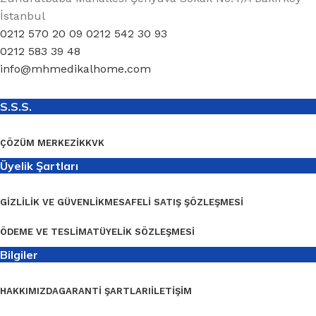
İstanbul
0212 570 20 09 0212 542 30 93
0212 583 39 48
info@mhmedikalhome.com
S.S.S.
ÇÖZÜM MERKEZI
KKVK
Üyelik Şartları
GIZLILIK VE GÜVENLIK
MESAFELI SATIŞ ŞÖZLEŞMESI
ÖDEME VE TESLIMAT
ÜYELIK SÖZLEŞMESI
Bilgiler
HAKKIMIZDA
GARANTI ŞARTLARI
İLETIŞIM