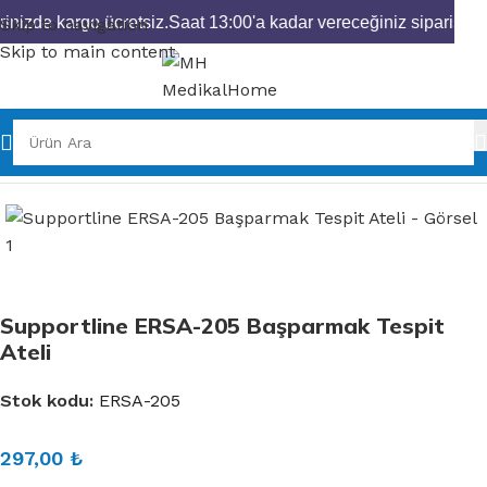
inizde kargo ücretsiz.
Saat 13:00'a kadar vereceğiniz siparişleri
Skip to navigation
Skip to main content
Ana Sayfa
Ortopedik Ürünler
Bedensiz Grup
Supportline ERSA-205 Başparmak Tespit
Ateli
Stok kodu:
ERSA-205
297,00
₺