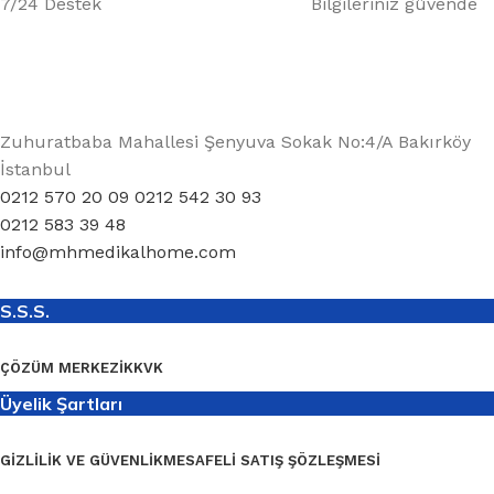
7/24 Destek
Bilgileriniz güvende
Zuhuratbaba Mahallesi Şenyuva Sokak No:4/A Bakırköy
İstanbul
0212 570 20 09 0212 542 30 93
0212 583 39 48
info@mhmedikalhome.com
S.S.S.
ÇÖZÜM MERKEZI
KKVK
Üyelik Şartları
GIZLILIK VE GÜVENLIK
MESAFELI SATIŞ ŞÖZLEŞMESI