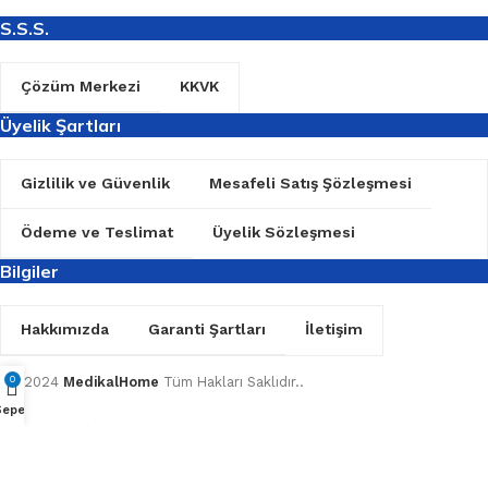
S.S.S.
Çözüm Merkezi
KKVK
Üyelik Şartları
Gizlilik ve Güvenlik
Mesafeli Satış Şözleşmesi
Ödeme ve Teslimat
Üyelik Sözleşmesi
Bilgiler
Hakkımızda
Garanti Şartları
İletişim
TD
2024
MedikalHome
Tüm Hakları Saklıdır..
0
Sepet