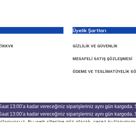
Üyelik Şartları
I
KKVK
GIZLILIK VE GÜVENLIK
MESAFELI SATIŞ ŞÖZLEŞMESI
ÖDEME VE TESLIMAT
ÜYELIK S
Saat 13:00'a kadar vereceğiniz siparişleriniz aynı gün kargoda.
Saat 13:00'a kadar vereceğiniz siparişleriniz aynı gün kargoda.
kullanıyoruz. Bu web sitesine göz atarak, çerez kullanımı