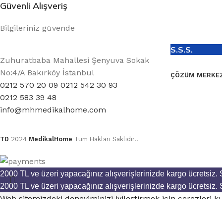
Güvenli Alışveriş
Bilgileriniz güvende
S.S.S.
Zuhuratbaba Mahallesi Şenyuva Sokak
No:4/A Bakırköy İstanbul
ÇÖZÜM MERKEZ
0212 570 20 09 0212 542 30 93
0212 583 39 48
info@mhmedikalhome.com
TD
2024
MedikalHome
Tüm Hakları Saklıdır..
2000 TL ve üzeri yapacağınız alışverişlerinizde kargo ücretsiz.
2000 TL ve üzeri yapacağınız alışverişlerinizde kargo ücretsiz.
Web sitemizdeki deneyiminizi iyileştirmek için çerezleri 
KKVK Metni
Kabul et
Ara