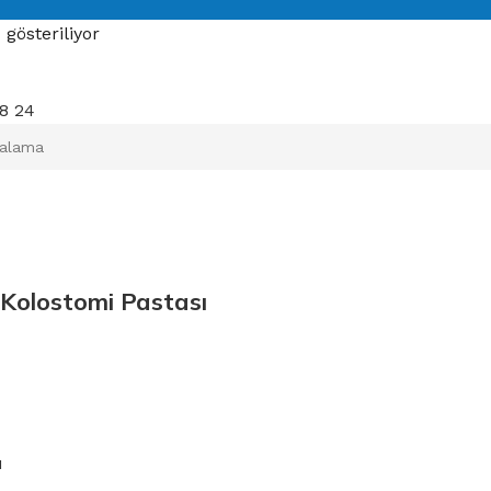
 gösteriliyor
18
24
 Kolostomi Pastası
u