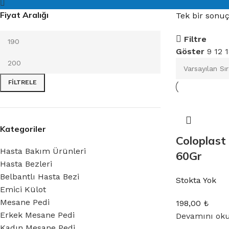
Fiyat Aralığı
Tek bir sonuç
Filtre
Göster
9
12
FILTRELE
Kategoriler
Coloplast
Hasta Bakım Ürünleri
60Gr
Hasta Bezleri
Belbantlı Hasta Bezi
Stokta Yok
Emici Külot
Mesane Pedi
198,00
₺
Erkek Mesane Pedi
Devamını ok
Kadın Mesane Pedi