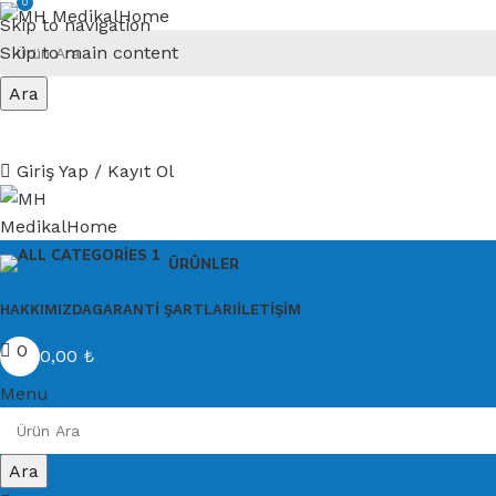
0
Skip to navigation
Skip to main content
Ara
Giriş Yap / Kayıt Ol
ÜRÜNLER
HAKKIMIZDA
GARANTI ŞARTLARI
İLETIŞIM
0
0,00
₺
Menu
Ara