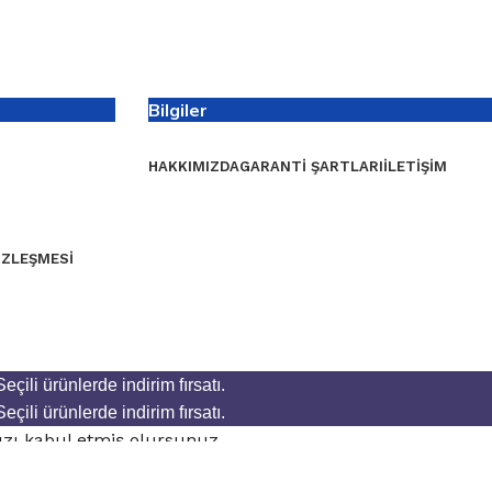
Bilgiler
HAKKIMIZDA
GARANTI ŞARTLARI
İLETIŞIM
ÖZLEŞMESI
Seçili ürünlerde indirim fırsatı.
Seçili ürünlerde indirim fırsatı.
mızı kabul etmiş olursunuz.