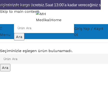
işlerinizde kargo ücretsiz.
Saat 13:00'a kadar vereceğiniz sipari
Skip to navigation
Skip to main content
Giriş Yap / Kayıt
Menu
Ol
Ara
Seçiminizle eşleşen ürün bulunamadı.
Ara