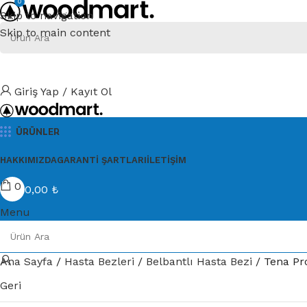
0
Skip to navigation
Skip to main content
Giriş Yap / Kayıt Ol
ÜRÜNLER
HAKKIMIZDA
GARANTI ŞARTLARI
İLETIŞIM
0
0,00
₺
Menu
Ana Sayfa
Hasta Bezleri
Belbantlı Hasta Bezi
Tena Pro
Geri