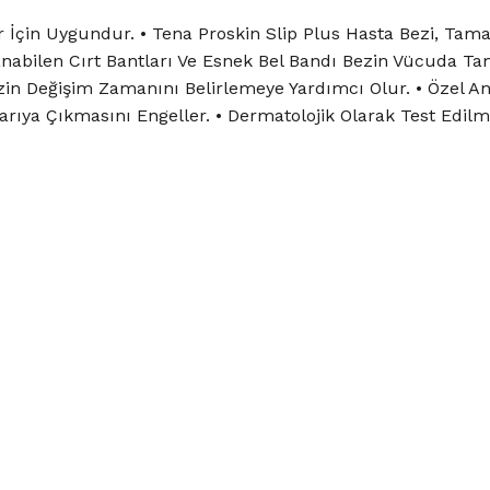
r İçin Uygundur. • Tena Proskin Slip Plus Hasta Bezi, Tam
anabilen Cırt Bantları Ve Esnek Bel Bandı Bezin Vücuda Ta
ek Bezin Değişim Zamanını Belirlemeye Yardımcı Olur. • Öz
rıya Çıkmasını Engeller. • Dermatolojik Olarak Test Edilmi