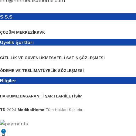
info@mhmedikalhome.com
S.S.S.
ÇÖZÜM MERKEZI
KKVK
Üyelik Şartları
GIZLILIK VE GÜVENLIK
MESAFELI SATIŞ ŞÖZLEŞMESI
ÖDEME VE TESLIMAT
ÜYELIK SÖZLEŞMESI
Bilgiler
HAKKIMIZDA
GARANTI ŞARTLARI
İLETIŞIM
TD
2024
MedikalHome
Tüm Hakları Saklıdır..
0