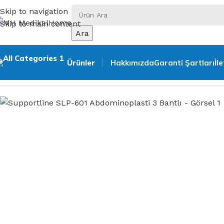
Skip to navigation
Skip to main content
Ara
Ürünler
Hakkımızda
Garanti Şartları
İl
Ana Sayfa
Liposuction Korse
Supportline SLP-601 Abdomin