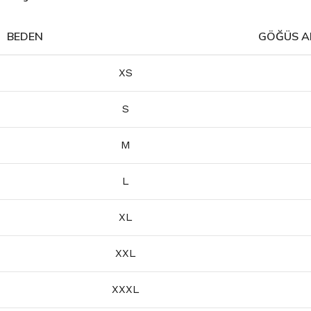
BEDEN
GÖĞÜS AL
XS
S
M
L
XL
XXL
XXXL