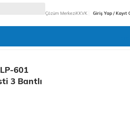
Çözüm Merkezi
KKVK
Giriş Yap / Kayıt 
0,0
Geri
SLP-601
i 3 Bantlı