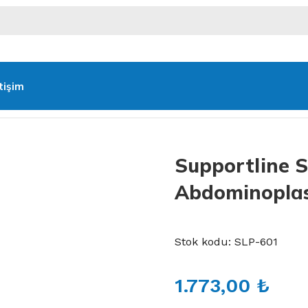
etişim
oplasti 3 Bantlı
Supportline 
Abdominoplast
Stok kodu:
SLP-601
1.773,00
₺