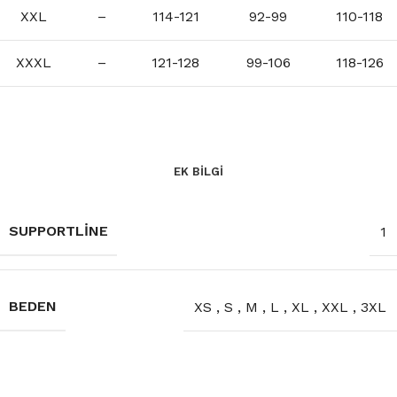
XXL
–
114-121
92-99
110-118
XXXL
–
121-128
99-106
118-126
EK BILGI
SUPPORTLINE
1
BEDEN
XS
,
S
,
M
,
L
,
XL
,
XXL
,
3XL