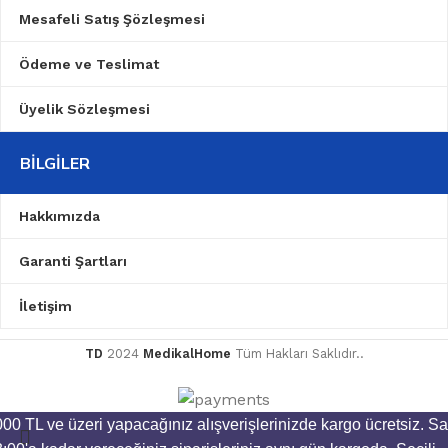
Mesafeli Satış Şözleşmesi
Ödeme ve Teslimat
Üyelik Sözleşmesi
BILGILER
Hakkımızda
Garanti Şartları
İletişim
TD
2024
MedikalHome
Tüm Hakları Saklıdır..
00 TL ve üzeri yapacağınız alışverişlerinizde kargo ücretsiz.
Sa