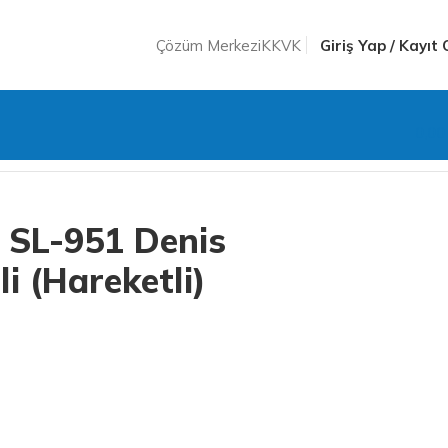
Çözüm Merkezi
KKVK
Giriş Yap / Kayıt 
0,0
Geri
 SL-951 Denis
i (Hareketli)