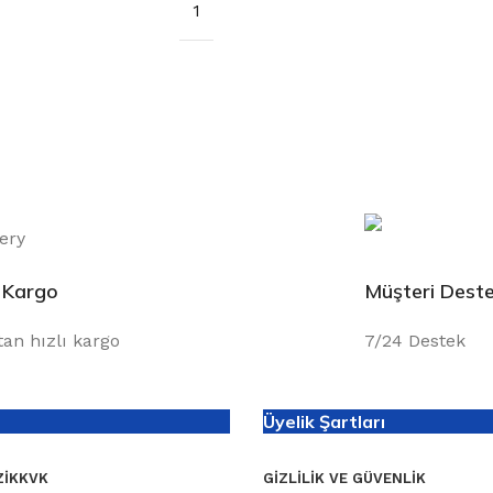
1
ı Kargo
Müşteri Deste
tan hızlı kargo
7/24 Destek
Üyelik Şartları
I
KKVK
GIZLILIK VE GÜVENLIK