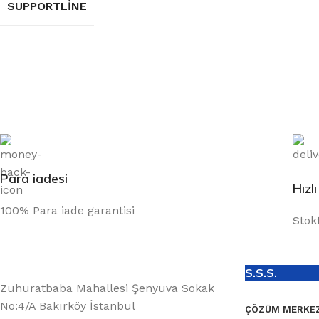
SUPPORTLINE
Para iadesi
Hızl
100% Para iade garantisi
Stok
S.S.S.
Zuhuratbaba Mahallesi Şenyuva Sokak
No:4/A Bakırköy İstanbul
ÇÖZÜM MERKEZ