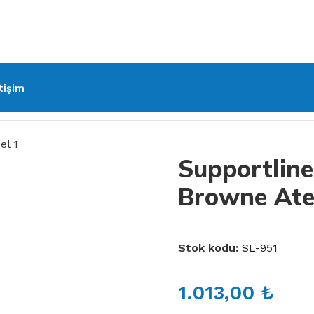
etişim
L-951 Denis Browne Ateli (Hareketli)
Supportline
Browne Atel
Stok kodu:
SL-951
1.013,00
₺