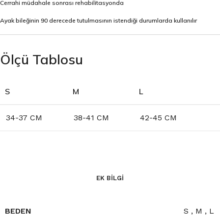
Cerrahi müdahale sonrası rehabilitasyonda
Ayak bileğinin 90 derecede tutulmasının istendiği durumlarda kullanılır
Ölçü Tablosu
S
M
L
34-37 CM
38-41 CM
42-45 CM
EK BILGI
BEDEN
S
,
M
,
L