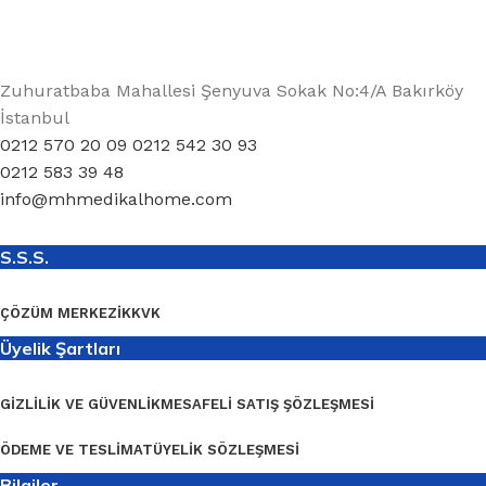
Zuhuratbaba Mahallesi Şenyuva Sokak No:4/A Bakırköy
İstanbul
0212 570 20 09 0212 542 30 93
0212 583 39 48
info@mhmedikalhome.com
S.S.S.
ÇÖZÜM MERKEZI
KKVK
Üyelik Şartları
GIZLILIK VE GÜVENLIK
MESAFELI SATIŞ ŞÖZLEŞMESI
ÖDEME VE TESLIMAT
ÜYELIK SÖZLEŞMESI
Bilgiler