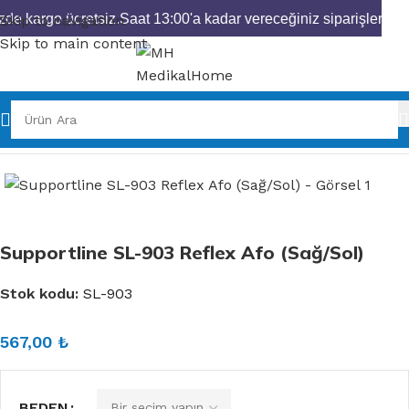
zde kargo ücretsiz.
Saat 13:00'a kadar vereceğiniz siparişleriniz
Skip to navigation
Skip to main content
Ana Sayfa
Ortopedik Ürünler
Ayak Bileklikleri
Supportline SL-903 Reflex Afo (Sağ/Sol)
Stok kodu:
SL-903
567,00
₺
BEDEN