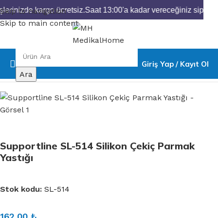
lerinizde kargo ücretsiz.
Saat 13:00'a kadar vereceğiniz siparişl
Skip to navigation
Skip to main content
Giriş Yap / Kayıt Ol
Ana Sayfa
Ortopedik Ürünler
Ayak Sağlığı
Ara
Supportline SL-514 Silikon Çekiç Parmak
Yastığı
Stok kodu:
SL-514
162,00
₺