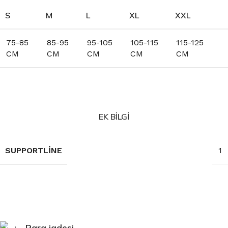
S
M
L
XL
XXL
75-85
85-95
95-105
105-115
115-125
CM
CM
CM
CM
CM
EK BILGI
SUPPORTLINE
1
Para iadesi