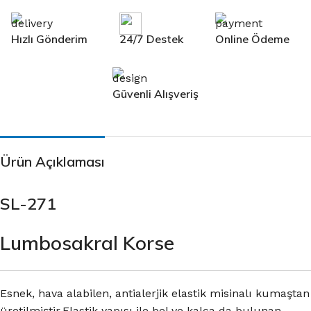
Hızlı Gönderim
24/7 Destek
Online Ödeme
Güvenli Alışveriş
Ürün Açıklaması
SL-271
Lumbosakral Korse
Esnek, hava alabilen, antialerjik elastik misinalı kumaştan
üretilmiştir.Elastik yapısı ile bel ve kalça da bulunan