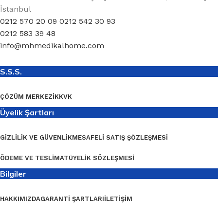
İstanbul
0212 570 20 09 0212 542 30 93
0212 583 39 48
info@mhmedikalhome.com
S.S.S.
ÇÖZÜM MERKEZI
KKVK
Üyelik Şartları
GIZLILIK VE GÜVENLIK
MESAFELI SATIŞ ŞÖZLEŞMESI
ÖDEME VE TESLIMAT
ÜYELIK SÖZLEŞMESI
Bilgiler
HAKKIMIZDA
GARANTI ŞARTLARI
İLETIŞIM