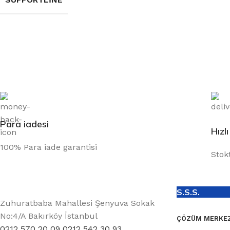
Para iadesi
Hızl
100% Para iade garantisi
Stok
S.S.S.
Zuhuratbaba Mahallesi Şenyuva Sokak
No:4/A Bakırköy İstanbul
ÇÖZÜM MERKEZ
0212 570 20 09 0212 542 30 93