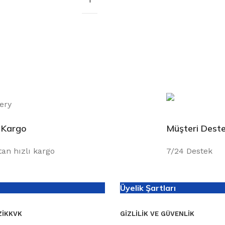
ı Kargo
Müşteri Deste
tan hızlı kargo
7/24 Destek
Üyelik Şartları
I
KKVK
GIZLILIK VE GÜVENLIK