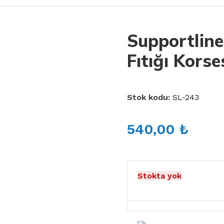
Supportlin
Fıtığı Korse
Stok kodu:
SL-243
540,00
₺
Stokta yok