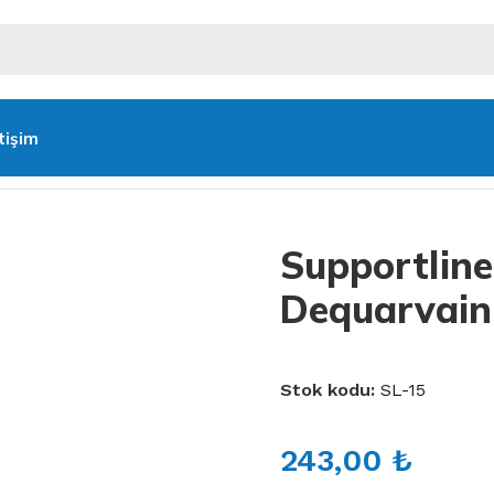
etişim
e SL-15 Dequarvain Ateli
Supportline
Dequarvain 
Stok kodu:
SL-15
243,00
₺