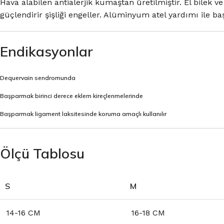
Hava alabilen antialerjik kumaştan üretilmiştir. El bilek
güçlendirir şişliği engeller. Alüminyum atel yardımı ile baş
Endikasyonlar
Dequervain sendromunda
Başparmak birinci derece eklem kireçlenmelerinde
Başparmak ligament laksitesinde koruma amaçlı kullanılır
Ölçü Tablosu
S
M
14-16 CM
16-18 CM