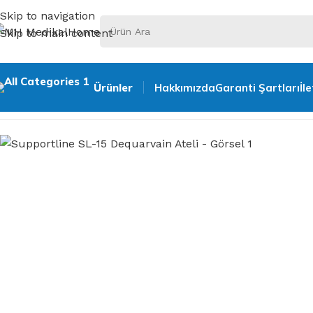
Skip to navigation
Skip to main content
Ürünler
Hakkımızda
Garanti Şartları
İl
Ana Sayfa
Ortopedik Ürünler
El & Bilek Atelleri
Supportlin