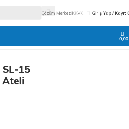
Çözüm Merkezi
KKVK
Giriş Yap / Kayıt 
0,0
Geri
 SL-15
Ateli