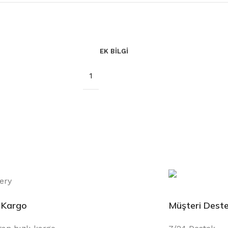
EK BILGI
1
ı Kargo
Müşteri Deste