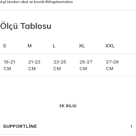
Aşil tendon akut ve kronik iltihaplanmaları
Ölçü Tablosu
S
M
L
XL
XXL
19-21
21-23
23-25
25-27
27-29
CM
CM
CM
CM
CM
EK BILGI
SUPPORTLINE
1