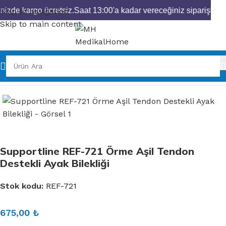
nizde kargo ücretsiz.
Saat 13:00'a kadar vereceğiniz siparişlerin
Skip to navigation
Skip to main content
Ana Sayfa
Ortopedik Ürünler
Örme Grubu
Supportline REF-721 Örme Aşil Tendon
Destekli Ayak Bilekliği
Stok kodu:
REF-721
675,00
₺