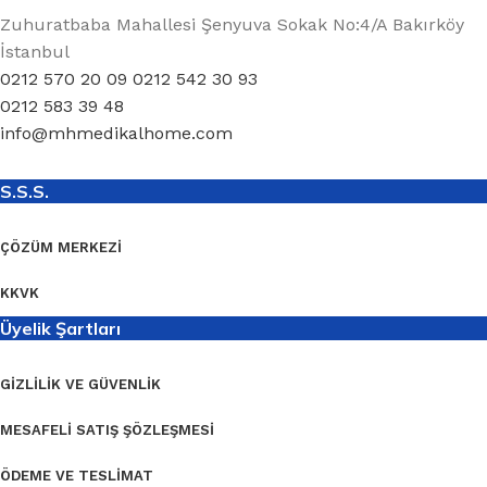
Zuhuratbaba Mahallesi Şenyuva Sokak No:4/A Bakırköy
İstanbul
0212 570 20 09 0212 542 30 93
0212 583 39 48
info@mhmedikalhome.com
S.S.S.
ÇÖZÜM MERKEZI
KKVK
Üyelik Şartları
GIZLILIK VE GÜVENLIK
MESAFELI SATIŞ ŞÖZLEŞMESI
ÖDEME VE TESLIMAT