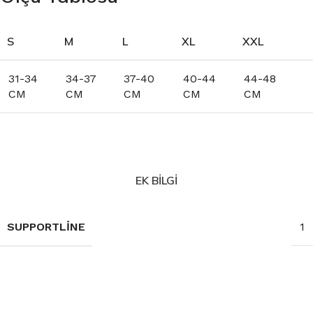
S
M
L
XL
XXL
31-34
34-37
37-40
40-44
44-48
CM
CM
CM
CM
CM
EK BILGI
SUPPORTLINE
1