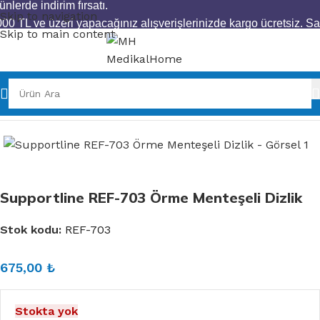
ünlerde indirim fırsatı.
Skip to navigation
00 TL ve üzeri yapacağınız alışverişlerinizde kargo ücretsiz.
Sa
Skip to main content
:00'a kadar vereceğiniz siparişleriniz aynı gün kargoda.
Seçili
ünlerde indirim fırsatı.
Ana Sayfa
Ortopedik Ürünler
Örme Grubu
Supportline REF-703 Örme Menteşeli Dizlik
Stok kodu:
REF-703
675,00
₺
Stokta yok