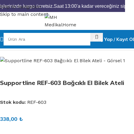
lerinizde kargo ücretsiz.
Saat 13:00'a kadar vereceğiniz sipariş
Skip to navigation
Skip to main content
Giriş Yap / Kayıt Ol
Ana Sayfa
Ortopedik Ürünler
El & Bilek Atelleri
Supportline REF-603 Bağcıklı El Bilek Ateli
Stok kodu:
REF-603
338,00
₺