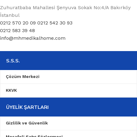
Zuhuratbaba Mahallesi Şenyuva Sokak No:4/A Bakırköy
İstanbul
0212 570 20 09 0212 542 30 93
0212 583 39 48
info@mhmedikalhome.com
S.S.S.
Çözüm Merkezi
KKVK
ÜYELIK ŞARTLARI
Gizlilik ve Güvenlik
Mesafeli Satış Şözleşmesi