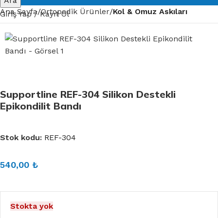
Ara
Ana Sayfa
Ortopedik Ürünler
Kol & Omuz Askıları
Giriş Yap / Kayıt Ol
Supportline REF-304 Silikon Destekli
Epikondilit Bandı
Stok kodu:
REF-304
540,00
₺
Stokta yok