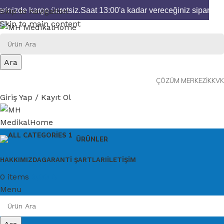
rinizde kargo ücretsiz.
Saat 13:00'a kadar vereceğiniz siparişler
Skip to navigation
Skip to main content
Ara
ÇÖZÜM MERKEZI
KKVK
Giriş Yap / Kayıt Ol
ÜRÜNLER
HAKKIMIZDA
GARANTI ŞARTLARI
İLETIŞIM
0
items
0,00
₺
Menu