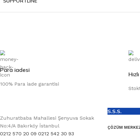
SUPPORTLINE
Para iadesi
Hızl
100% Para iade garantisi
Stok
S.S.S.
Zuhuratbaba Mahallesi Şenyuva Sokak
No:4/A Bakırköy İstanbul
ÇÖZÜM MERKEZ
0212 570 20 09 0212 542 30 93