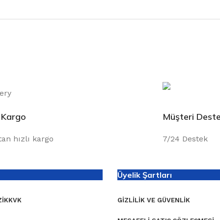
ı Kargo
Müşteri Deste
tan hızlı kargo
7/24 Destek
Üyelik Şartları
I
KKVK
GIZLILIK VE GÜVENLIK