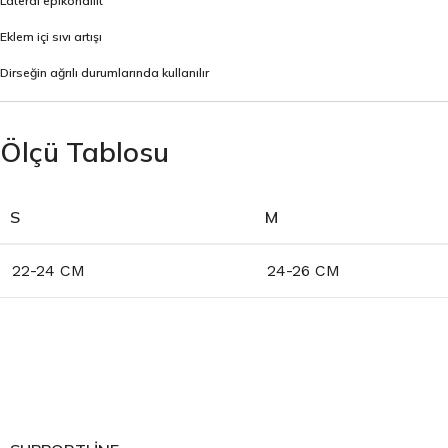
Lateral epikondilit
Eklem içi sıvı artışı
Dirseğin ağrılı durumlarında kullanılır
Ölçü Tablosu
S
M
22-24 CM
24-26 CM