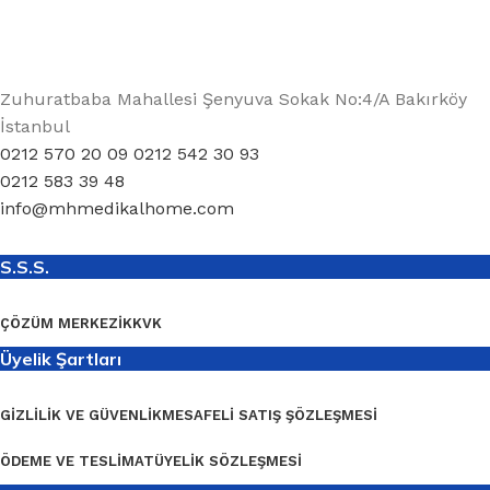
Zuhuratbaba Mahallesi Şenyuva Sokak No:4/A Bakırköy
İstanbul
0212 570 20 09 0212 542 30 93
0212 583 39 48
info@mhmedikalhome.com
S.S.S.
ÇÖZÜM MERKEZI
KKVK
Üyelik Şartları
GIZLILIK VE GÜVENLIK
MESAFELI SATIŞ ŞÖZLEŞMESI
ÖDEME VE TESLIMAT
ÜYELIK SÖZLEŞMESI