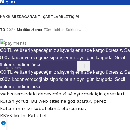
Bilgiler
HAKKIMIZDA
GARANTI ŞARTLARI
İLETIŞIM
TD
2024
MedikalHome
Tüm Hakları Saklıdır..
00 TL ve üzeri yapacağınız alışverişlerinizde kargo ücretsiz.
Sa
:00'a kadar vereceğiniz siparişleriniz aynı gün kargoda.
Seçili
ünlerde indirim fırsatı.
00 TL ve üzeri yapacağınız alışverişlerinizde kargo ücretsiz.
Sa
:00'a kadar vereceğiniz siparişleriniz aynı gün kargoda.
Seçili
ünlerde indirim fırsatı.
Web sitemizdeki deneyiminizi iyileştirmek için çerezleri
kullanıyoruz. Bu web sitesine göz atarak, çerez
kullanımımızı kabul etmiş olursunuz.
KKVK Metni
Kabul et
0