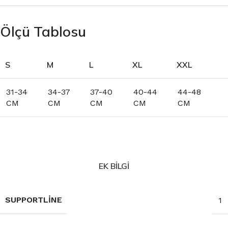
Ölçü Tablosu
S
M
L
XL
XXL
31-34
34-37
37-40
40-44
44-48
CM
CM
CM
CM
CM
EK BILGI
SUPPORTLINE
1