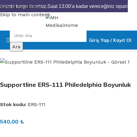
inizde kargo ücretsiz.
Saat 13:00'a kadar vereceğiniz siparişleri
Skip to navigation
Skip to main content
Giriş Yap / Kayıt Ol
Ana Sayfa
Ortopedik Ürünler
Boyunluk
Ara
Supportline ERS-111 Philedelphia Boyunluk
Stok kodu:
ERS-111
540,00
₺