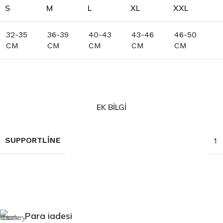
S
M
L
XL
XXL
32-35
36-39
40-43
43-46
46-50
CM
CM
CM
CM
CM
EK BILGI
SUPPORTLINE
1
Para iadesi