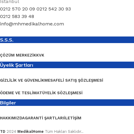
İstanbul
0212 570 20 09 0212 542 30 93
0212 583 39 48
info@mhmedikalhome.com
S.S.S.
ÇÖZÜM MERKEZI
KKVK
Üyelik Şartları
GIZLILIK VE GÜVENLIK
MESAFELI SATIŞ ŞÖZLEŞMESI
ÖDEME VE TESLIMAT
ÜYELIK SÖZLEŞMESI
Bilgiler
HAKKIMIZDA
GARANTI ŞARTLARI
İLETIŞIM
TD
2024
MedikalHome
Tüm Hakları Saklıdır..