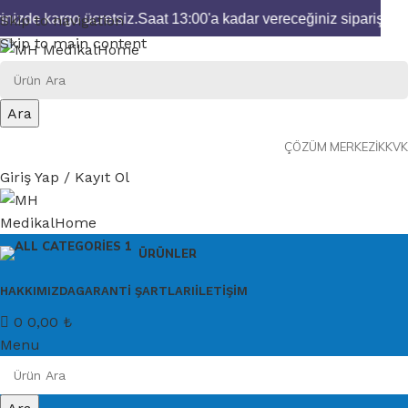
nizde kargo ücretsiz.
Saat 13:00'a kadar vereceğiniz siparişleri
Skip to navigation
Skip to main content
Ara
ÇÖZÜM MERKEZI
KKVK
Giriş Yap / Kayıt Ol
ÜRÜNLER
HAKKIMIZDA
GARANTI ŞARTLARI
İLETIŞIM
0
0,00
₺
Menu