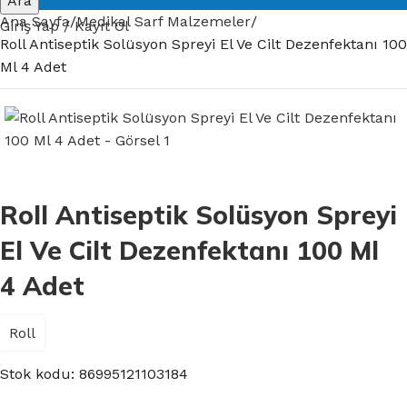
Ara
Ana Sayfa
Medikal Sarf Malzemeler
Giriş Yap / Kayıt Ol
Roll Antiseptik Solüsyon Spreyi El Ve Cilt Dezenfektanı 100
Ml 4 Adet
Roll Antiseptik Solüsyon Spreyi
El Ve Cilt Dezenfektanı 100 Ml
4 Adet
Roll
Stok kodu:
86995121103184