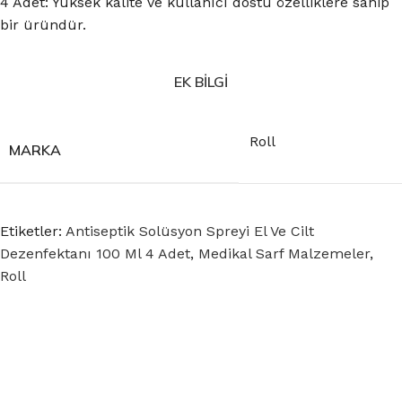
4 Adet: Yüksek kalite ve kullanıcı dostu özelliklere sahip
bir üründür.
EK BILGI
Roll
MARKA
Etiketler:
Antiseptik Solüsyon Spreyi El Ve Cilt
Dezenfektanı 100 Ml 4 Adet
,
Medikal Sarf Malzemeler
,
Roll