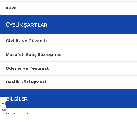
KKVK
ÜYELIK ŞARTLARI
Gizlilik ve Güvenlik
Mesafeli Satış Şözleşmesi
Ödeme ve Teslimat
Üyelik Sözleşmesi
BILGILER
0
Sepet
Hakkımızda
Garanti Şartları