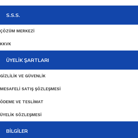
S.S.S.
ÇÖZÜM MERKEZI
KKVK
ÜYELIK ŞARTLARI
GIZLILIK VE GÜVENLIK
MESAFELI SATIŞ ŞÖZLEŞMESI
ÖDEME VE TESLIMAT
ÜYELIK SÖZLEŞMESI
BILGILER