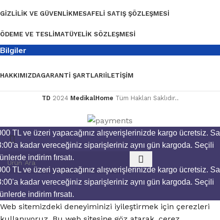
GIZLILIK VE GÜVENLIK
MESAFELI SATIŞ ŞÖZLEŞMESI
ÖDEME VE TESLIMAT
ÜYELIK SÖZLEŞMESI
Bilgiler
HAKKIMIZDA
GARANTI ŞARTLARI
İLETIŞIM
TD
2024
MedikalHome
Tüm Hakları Saklıdır..
00 TL ve üzeri yapacağınız alışverişlerinizde kargo ücretsiz.
Sa
:00'a kadar vereceğiniz siparişleriniz aynı gün kargoda.
Seçili
ünlerde indirim fırsatı.
00 TL ve üzeri yapacağınız alışverişlerinizde kargo ücretsiz.
Sa
:00'a kadar vereceğiniz siparişleriniz aynı gün kargoda.
Seçili
ünlerde indirim fırsatı.
Web sitemizdeki deneyiminizi iyileştirmek için çerezleri
kullanıyoruz. Bu web sitesine göz atarak, çerez