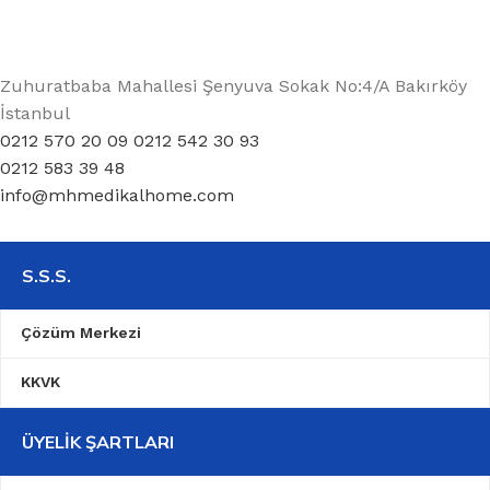
Zuhuratbaba Mahallesi Şenyuva Sokak No:4/A Bakırköy
İstanbul
0212 570 20 09 0212 542 30 93
0212 583 39 48
info@mhmedikalhome.com
S.S.S.
Çözüm Merkezi
KKVK
ÜYELIK ŞARTLARI