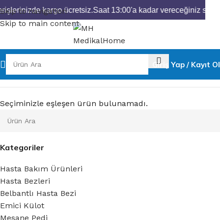
işlerinizde kargo ücretsiz.
Saat 13:00'a kadar vereceğiniz sipari
Skip to navigation
Skip to main content
Giriş Yap / Kayıt Ol
Seçiminizle eşleşen ürün bulunamadı.
Kategoriler
Hasta Bakım Ürünleri
Hasta Bezleri
Belbantlı Hasta Bezi
Emici Külot
Mesane Pedi