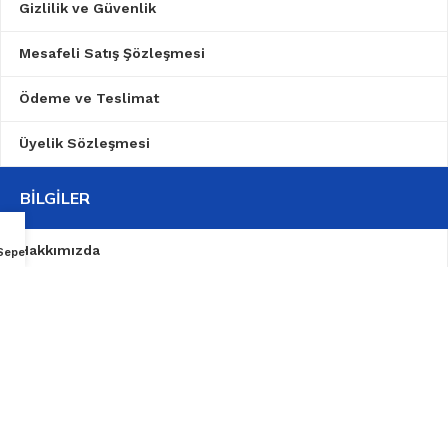
Gizlilik ve Güvenlik
Mesafeli Satış Şözleşmesi
Ödeme ve Teslimat
Üyelik Sözleşmesi
BILGILER
Hakkımızda
Sepet
Garanti Şartları
İletişim
TD
2024
MedikalHome
Tüm Hakları Saklıdır..