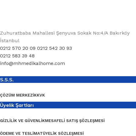
Zuhuratbaba Mahallesi Şenyuva Sokak No:4/A Bakırköy
İstanbul
0212 570 20 09 0212 542 30 93
0212 583 39 48
info@mhmedikalhome.com
S.S.S.
ÇÖZÜM MERKEZI
KKVK
Üyelik Şartları
GIZLILIK VE GÜVENLIK
MESAFELI SATIŞ ŞÖZLEŞMESI
ÖDEME VE TESLIMAT
ÜYELIK SÖZLEŞMESI