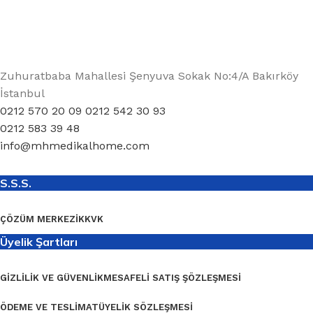
Zuhuratbaba Mahallesi Şenyuva Sokak No:4/A Bakırköy
İstanbul
0212 570 20 09 0212 542 30 93
0212 583 39 48
info@mhmedikalhome.com
S.S.S.
ÇÖZÜM MERKEZI
KKVK
Üyelik Şartları
GIZLILIK VE GÜVENLIK
MESAFELI SATIŞ ŞÖZLEŞMESI
ÖDEME VE TESLIMAT
ÜYELIK SÖZLEŞMESI