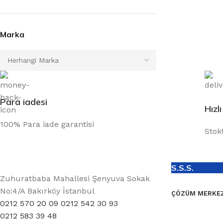
Marka
Para iadesi
Hızl
100% Para iade garantisi
Stok
S.S.S.
Zuhuratbaba Mahallesi Şenyuva Sokak
No:4/A Bakırköy İstanbul
ÇÖZÜM MERKEZ
0212 570 20 09 0212 542 30 93
0212 583 39 48