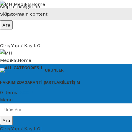
Skip to navigation
Skip to main content
Ara
Giriş Yap / Kayıt Ol
ÜRÜNLER
HAKKIMIZDA
GARANTI ŞARTLARI
İLETIŞIM
0
items
0,00
₺
Menu
Ara
Giriş Yap / Kayıt Ol