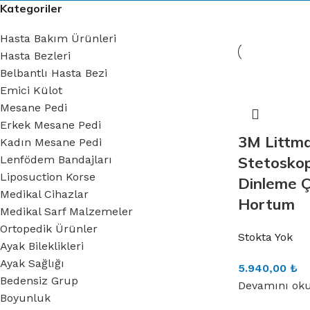
Kategoriler
Hasta Bakım Ürünleri
Hasta Bezleri
Belbantlı Hasta Bezi
Emici Külot
Mesane Pedi
Erkek Mesane Pedi
3M Littman
Kadın Mesane Pedi
Lenfödem Bandajları
Stetoskop
Liposuction Korse
Dinleme Ç
Medikal Cihazlar
Hortum
Medikal Sarf Malzemeler
Ortopedik Ürünler
Stokta Yok
Ayak Bileklikleri
Ayak Sağlığı
5.940,00
₺
Bedensiz Grup
Devamını ok
Boyunluk