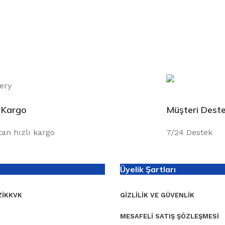
ı Kargo
Müşteri Deste
tan hızlı kargo
7/24 Destek
Üyelik Şartları
I
KKVK
GIZLILIK VE GÜVENLIK
MESAFELI SATIŞ ŞÖZLEŞMESI