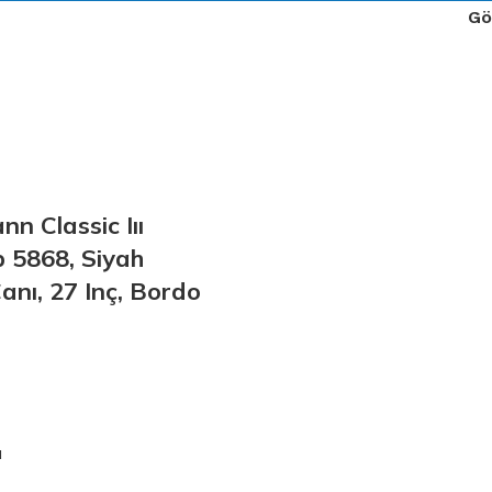
Gö
n Classic Iıı
 5868, Siyah
anı, 27 Inç, Bordo
u