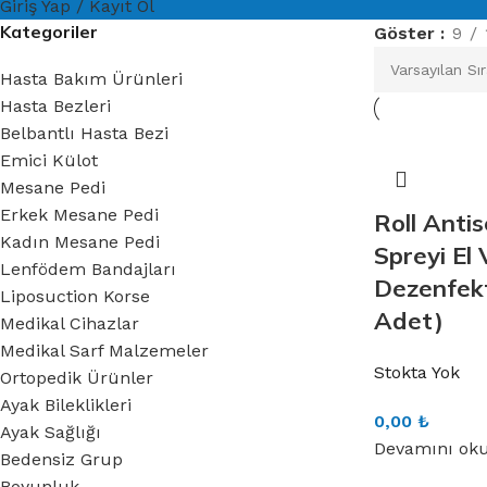
Giriş Yap / Kayıt Ol
Kategoriler
Göster
9
Hasta Bakım Ürünleri
Hasta Bezleri
Belbantlı Hasta Bezi
Emici Külot
Mesane Pedi
Erkek Mesane Pedi
Roll Anti
Kadın Mesane Pedi
Spreyi El 
Lenfödem Bandajları
Dezenfekt
Liposuction Korse
Adet)
Medikal Cihazlar
Medikal Sarf Malzemeler
Stokta Yok
Ortopedik Ürünler
Ayak Bileklikleri
0,00
₺
Ayak Sağlığı
Devamını ok
Bedensiz Grup
Boyunluk