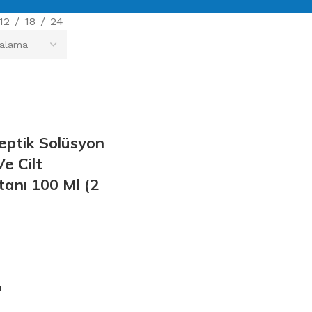
12
18
24
septik Solüsyon
Ve Cilt
anı 100 Ml (2
u