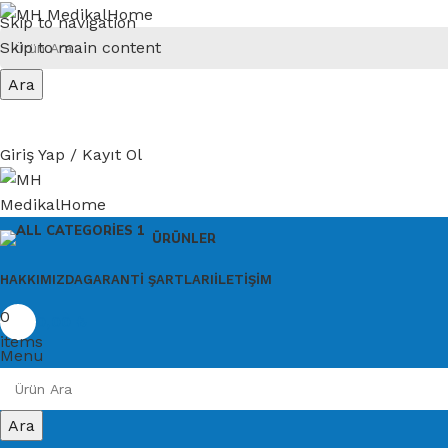
Skip to navigation
Skip to main content
Ara
Giriş Yap / Kayıt Ol
ÜRÜNLER
HAKKIMIZDA
GARANTI ŞARTLARI
İLETIŞIM
0
0,00
₺
items
Menu
Ara