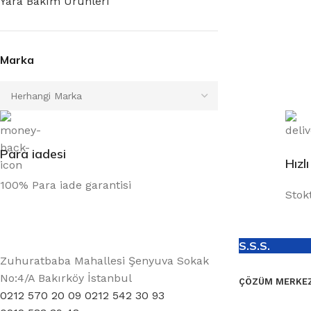
Yara Bakım Ürünleri
Marka
Para iadesi
Hızl
100% Para iade garantisi
Stok
S.S.S.
Zuhuratbaba Mahallesi Şenyuva Sokak
No:4/A Bakırköy İstanbul
ÇÖZÜM MERKEZ
0212 570 20 09 0212 542 30 93