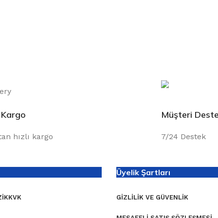
ı Kargo
Müşteri Deste
tan hızlı kargo
7/24 Destek
Üyelik Şartları
I
KKVK
GIZLILIK VE GÜVENLIK
MESAFELI SATIŞ ŞÖZLEŞMESI