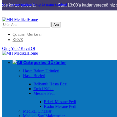
Skip to navigation
Skip to main content
de kargo ücretsiz.
Saat 13:00'a kadar vereceğiniz sip
Ara
Çözüm Merkezi
KKVK
Giriş Yap / Kayıt Ol
Ürünler
Hasta Bakım Ürünleri
Hasta Bezleri
Belbantlı Hasta Bezi
Emici Külot
Mesane Pedi
Erkek Mesane Pedi
Kadın Mesane Pedi
Medikal Cihazlar
Medikal Sarf Malzemeler