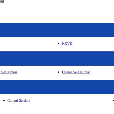
bul
KKVK
ş Şözleşmesi
Ödeme ve Teslimat
Garanti Şartları