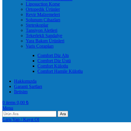
Liposuction Korse
Ortopedik Ürünler
Revir Malzemeleri
Solunum Cihazları
Steteskoplar
Tansiyon Aletleri
Tekerlekli Sandalye
Yara Bakım Ürünleri
Varis Çorapları
Comfort Diz Altı
Comfort Diz Üstü
Comfort Külotlu
Comfort Hamile Külotlu
Hakkımızda
Garanti Şartları
İletişim
0
items
0,00
₺
Menu
Ara
Giriş Yap / Kayıt Ol