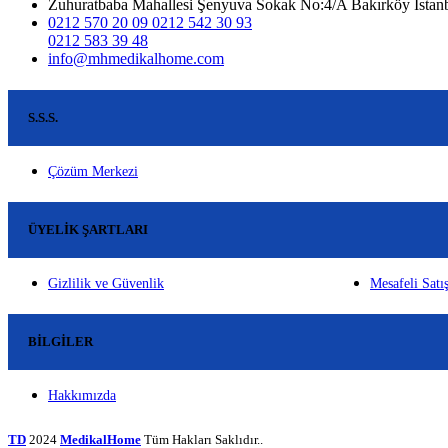
Zuhuratbaba Mahallesi Şenyuva Sokak No:4/A Bakırköy İstan
0212 570 20 09 0212 542 30 93
0212 583 39 48
info@mhmedikalhome.com
S.S.S.
Çözüm Merkezi
ÜYELIK ŞARTLARI
Gizlilik ve Güvenlik
Mesafeli Satı
BILGILER
Hakkımızda
TD
2024
MedikalHome
Tüm Hakları Saklıdır..