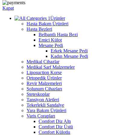
Kapat
Ürünler
Hasta Bakım Ürünleri
Hasta Bezleri
Belbantlı Hasta Bezi
Emici Külot
Mesane Pedi
Erkek Mesane Pedi
Kadın Mesane Pedi
Medikal Cihazlar
Medikal Sarf Malzemeler
Liposuction Korse
Ortopedik Ürünler
Revir Malzemeleri
Solunum Cihazları
Steteskoplar
Tansiyon Aletleri
Tekerlekli Sandalye
Yara Bakım Ürünleri
Varis Çorapları
Comfort Diz Altı
Comfort Diz Üstü
Comfort Külotlu